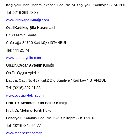
Koşuyolu Mah. Mahmut Yesari Cad. No:74 Koşuyolu Kadıköy / İSTANBUL
Tel: 0216 369 13 37
www.klinikapolikliniği.com
Özel Kadıköy Şifa Hastenasi
Dr. Yasemin Savaş
Caferağa 34710 Kadıköy / İSTANBUL
Tel: 444 25 74
www.kadikoysifa.com
Op.Dr. Oygar Aytekin Kliniği
Op.Dr. Oygar Aytekin
Bağdat Cad. No:417 Kat:2 D:6 Suadiye / Kadıköy / İSTANBUL
Tel: (0216) 302 11 33
www.oygaraytekin.com
Prof. Dr. Mehmet Fatih Peker Kliniği
Prof. Dr. Mehmet Fatih Peker
Feneryolu Kalamış Cad. No:15/3 Kızıltoprak / İSTANBUL
Tel: (0216) 345 91 77
www.fatihpeker.com.tr