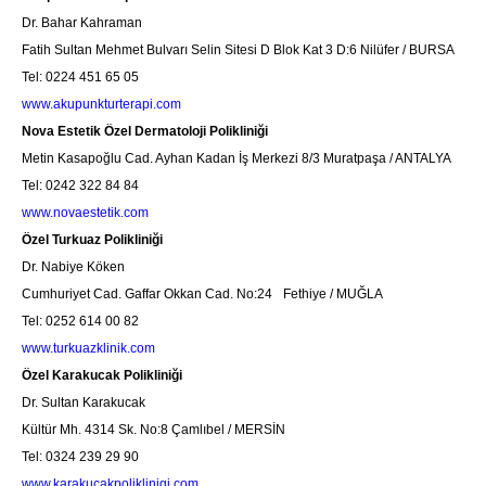
Dr. Bahar Kahraman
Fatih Sultan Mehmet Bulvarı Selin Sitesi D Blok Kat 3 D:6 Nilüfer / BURSA
Tel: 0224 451 65 05
www.akupunkturterapi.com
Nova Estetik Özel Dermatoloji Polikliniği
Metin Kasapoğlu Cad. Ayhan Kadan İş Merkezi 8/3 Muratpaşa / ANTALYA
Tel: 0242 322 84 84
www.novaestetik.com
Özel Turkuaz Polikliniği
Dr. Nabiye Köken
Cumhuriyet Cad. Gaffar Okkan Cad. No:24 Fethiye / MUĞLA
Tel: 0252 614 00 82
www.turkuazklinik.com
Özel Karakucak Polikliniği
Dr. Sultan Karakucak
Kültür Mh. 4314 Sk. No:8 Çamlıbel / MERSİN
Tel: 0324 239 29 90
www.karakucakpoliklinigi.com