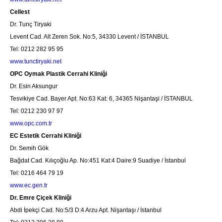
Cellest
Dr. Tunç Tiryaki
Levent Cad. Alt Zeren Sok. No:5, 34330 Levent / İSTANBUL
Tel: 0212 282 95 95
www.tunctiryaki.net
OPC Oymak Plastik Cerrahi Kliniği
Dr. Esin Aksungur
Tesvikiye Cad. Bayer Apt. No:63 Kat: 6, 34365 Nişantaşi / İSTANBUL
Tel: 0212 230 97 97
www.opc.com.tr
EC Estetik Cerrahi Kliniği
Dr. Semih Gök
Bağdat Cad. Kılıçoğlu Ap. No:451 Kat:4 Daire:9 Suadiye / İstanbul
Tel: 0216 464 79 19
www.ec.gen.tr
Dr. Emre Çiçek Kliniği
Abdi İpekçi Cad. No:5/3 D:4 Arzu Apt. Nişantaşı / İstanbul