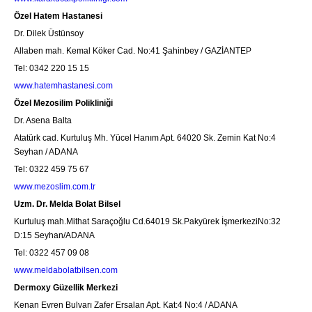
Özel Hatem Hastanesi
Dr. Dilek Üstünsoy
Allaben mah. Kemal Köker Cad. No:41 Şahinbey / GAZİANTEP
Tel: 0342 220 15 15
www.hatemhastanesi.com
Özel Mezosilim Polikliniği
Dr. Asena Balta
Atatürk cad. Kurtuluş Mh. Yücel Hanım Apt. 64020 Sk. Zemin Kat No:4
Seyhan / ADANA
Tel: 0322 459 75 67
www.mezoslim.com.tr
Uzm. Dr. Melda Bolat Bilsel
Kurtuluş mah.Mithat Saraçoğlu Cd.64019 Sk.Pakyürek İşmerkeziNo:32
D:15 Seyhan/ADANA
Tel: 0322 457 09 08
www.meldabolatbilsen.com
Dermoxy Güzellik Merkezi
Kenan Evren Bulvarı Zafer Ersalan Apt. Kat:4 No:4 / ADANA