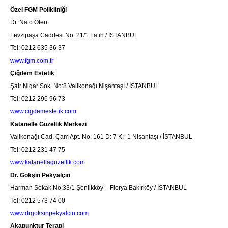
Özel FGM Polikliniği
Dr. Nato Öten
Fevzipaşa Caddesi No: 21/1 Fatih / İSTANBUL
Tel: 0212 635 36 37
www.fgm.com.tr
Çiğdem Estetik
Şair Nigar Sok. No:8 Valikonağı Nişantaşı / İSTANBUL
Tel: 0212 296 96 73
www.cigdemestetik.com
Katanelle Güzellik Merkezi
Valikonağı Cad. Çam Apt. No: 161 D: 7 K: -1 Nişantaşı / İSTANBUL
Tel: 0212 231 47 75
www.katanellaguzellik.com
Dr. Gökşin Pekyalçın
Harman Sokak No:33/1 Şenlikköy – Florya Bakırköy / İSTANBUL
Tel: 0212 573 74 00
www.drgoksinpekyalcin.com
Akapunktur Terapi