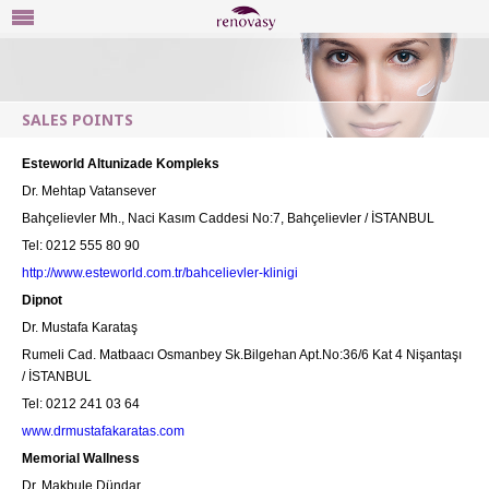
HOME
SALES POINTS
WHY RENOVASY
Esteworld Altunizade Kompleks
PRODUCTS
Dr. Mehtap Vatansever
OUR RECOMMENDATIONS
Bahçelievler Mh., Naci Kasım Caddesi No:7, Bahçelievler / İSTANBUL
Tel: 0212 555 80 90
MEDIA
http://www.esteworld.com.tr/bahcelievler-klinigi
Dipnot
FAQ
Dr. Mustafa Karataş
PRACTICING CLINICS
Rumeli Cad. Matbaacı Osmanbey Sk.Bilgehan Apt.No:36/6 Kat 4 Nişantaşı
/ İSTANBUL
CONTACT
Tel: 0212 241 03 64
BLOG
www.drmustafakaratas.com
Memorial Wallness
Dr. Makbule Dündar