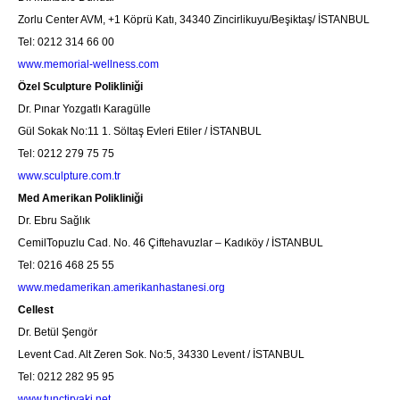
Zorlu Center AVM, +1 Köprü Katı, 34340 Zincirlikuyu/Beşiktaş/ İSTANBUL
Tel: 0212 314 66 00
www.memorial-wellness.com
Özel Sculpture Polikliniği
Dr. Pınar Yozgatlı Karagülle
Gül Sokak No:11 1. Söltaş Evleri Etiler / İSTANBUL
Tel: 0212 279 75 75
www.sculpture.com.tr
Med Amerikan Polikliniği
Dr. Ebru Sağlık
CemilTopuzlu Cad. No. 46 Çiftehavuzlar – Kadıköy / İSTANBUL
Tel: 0216 468 25 55
www.medamerikan.amerikanhastanesi.org
Cellest
Dr. Betül Şengör
Levent Cad. Alt Zeren Sok. No:5, 34330 Levent / İSTANBUL
Tel: 0212 282 95 95
www.tunctiryaki.net