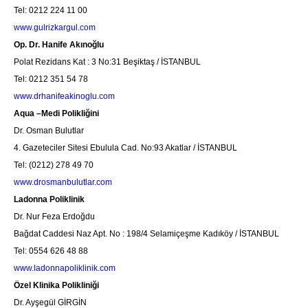
Tel: 0212 224 11 00
www.gulrizkargul.com
Op. Dr. Hanife Akınoğlu
Polat Rezidans Kat : 3 No:31 Beşiktaş / İSTANBUL
Tel: 0212 351 54 78
www.drhanifeakinoglu.com
Aqua –Medi Polikliğini
Dr. Osman Bulutlar
4. Gazeteciler Sitesi Ebulula Cad. No:93 Akatlar / İSTANBUL
Tel: (0212) 278 49 70
www.drosmanbulutlar.com
Ladonna Poliklinik
Dr. Nur Feza Erdoğdu
Bağdat Caddesi Naz Apt. No : 198/4 Selamiçeşme Kadıköy / İSTANBUL
Tel: 0554 626 48 88
www.ladonnapoliklinik.com
Özel Klinika Polikliniği
Dr. Ayşegül GİRGİN