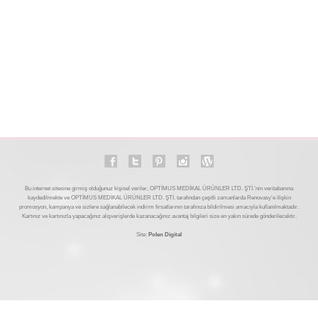
İLETİŞİM
BLOG
Bu internet sitesine girmiş olduğunuz kişisel veriler, OPTİMUS MEDİKAL ÜRÜNLER LTD. ŞTİ.’nin veritabanına
kaydedilmekte ve OPTİMUS MEDİKAL ÜRÜNLER LTD. ŞTİ. tarafından çeşitli zamanlarda Renovasy’e ilişkin
promosyon, kampanya ve sizlere sağlanabilecek indirim fırsatlarının tarafınıza bildirilmesi amacıyla kullanılmaktadır.
Kartınız ve kartınızla yapacağınız alışverişlerde kazanacağınız avantaj bilgileri size en yakın sürede gönderilecektir.
Site:
Polen Digital