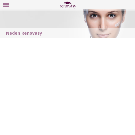
ANA SAYFA
Neden Renovasy
NEDEN RENOVASY
Renovasy Felsefesi
Kullanıcı Yorumları
Öncesi / Sonrası
SSS
ÜRÜNLER
CİLDİNİZ & ÖNERİLER
MEDYA
UYGULAMA NOKTALARI