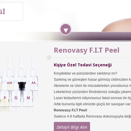
Gİ
Renovasy F.I.T Peel
Kişiye Özel Tedavi Seçeneği
Kırışıklıklar ve pürüzlerden sıkıldınız mı?
Sarkmış ve güneşten hasar görmüş cildinizden k
Aknelerle ve izleri ile mücadeleden yoruldunuz
Lekeleriniz yüzünden föndotensiz sokağa çıka
Laser tedavilerini istiyorsunuz fakat sonrası ile il
Artık bununla ilgili elinizde güçlü bir savaşan var
Renovasy F.I.T Peel
!
Sadece 4-6 haftada Renovasy dokunuşuyla değişi
Detaylı Bilgi Alın