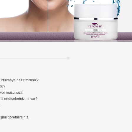
urtulmaya hazır mısınız?
 mu?
mıyor musunuz?
gili endişeleriniz mi var?
;
mi görebilirsiniz.