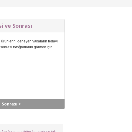
i ve Sonrası
ürünlerini deneyen vakaların tedavi
sonrası fotoğraflarını görmek için
- Sonrası
ından bu yana cildim için sadece tek