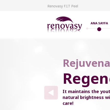
Renovasy F.I.T Peel
ANA SAYFA
Rejuvena
Regene
It maintains the yout
natural brightness wi
care!