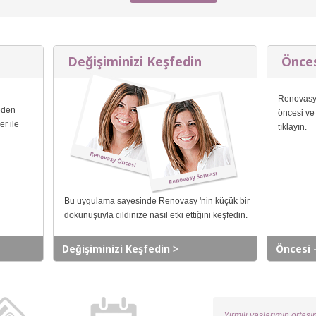
Değişiminizi Keşfedin
Önces
Renovasy 
eden
öncesi ve 
r ile
tıklayın.
Bu uygulama sayesinde Renovasy 'nin küçük bir
dokunuşuyla cildinize nasıl etki ettiğini keşfedin.
Değişiminizi Keşfedin
Öncesi 
Yirmili yaşlarımın ortas