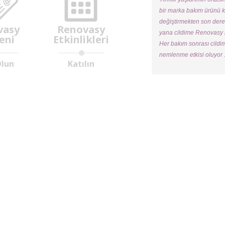
bir marka bakım ürünü k
değiştirmekten son der
vasy
Renovasy
yana cildime Renovasy m
eni
Etkinlikleri
Her bakım sonrası cildi
nemlenme etkisi oluyor .
Olun
Katılın