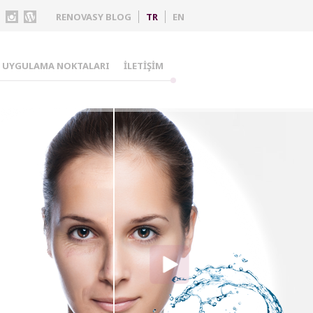
RENOVASY BLOG
TR
EN
UYGULAMA NOKTALARI
İLETİŞİM